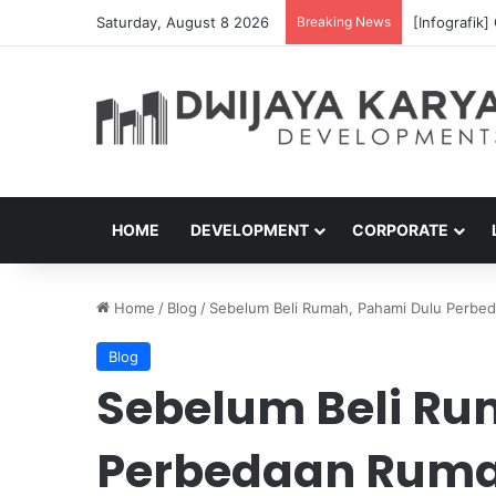
Saturday, August 8 2026
Breaking News
Jangan Diam
HOME
DEVELOPMENT
CORPORATE
Home
/
Blog
/
Sebelum Beli Rumah, Pahami Dulu Perbed
Blog
Sebelum Beli Ru
Perbedaan Ruma