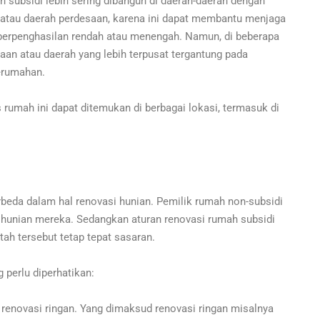
subsidi lebih sering dibangun di daerah-daerah dengan
ta atau daerah perdesaan, karena ini dapat membantu menjaga
 berpenghasilan rendah atau menengah. Namun, di beberapa
aan atau daerah yang lebih terpusat tergantung pada
erumahan.
 rumah ini dapat ditemukan di berbagai lokasi, termasuk di
rbeda dalam hal renovasi hunian. Pemilik rumah non-subsidi
hunian mereka. Sedangkan aturan renovasi rumah subsidi
ah tersebut tetap tepat sasaran.
 perlu diperhatikan:
renovasi ringan. Yang dimaksud renovasi ringan misalnya