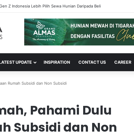
! Begini Cara Melaporkan Jalan Rusak Lewat Aplikasi Ponsel
LATEST UPDATE
INSPIRATION
CONTACT US
CAREER
aan Rumah Subsidi dan Non Subsidi
mah, Pahami Dulu
h Subsidi dan Non