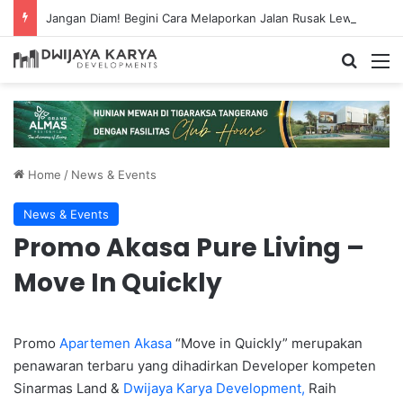
Jangan Diam! Begini Cara Melaporkan Jalan Rusak Lewat Aplikasi Ponsel
Search
M
Home
/
News & Events
News & Events
Promo Akasa Pure Living –
Move In Quickly
Promo
Apartemen Akasa
“Move in Quickly” merupakan
penawaran terbaru yang dihadirkan Developer kompeten
Sinarmas Land &
Dwijaya Karya Development,
Raih