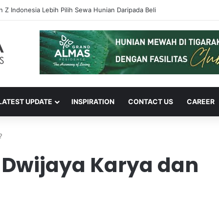
egini Cara Melaporkan Jalan Rusak Lewat Aplikasi Ponsel
LATEST UPDATE
INSPIRATION
CONTACT US
CAREER
?
Dwijaya Karya dan