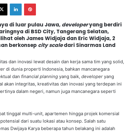
ebook
X
LinkedIn
Pinterest
ya di luar pulau Jawa,
developer
yang berdiri
ringnya di BSD City, Tangerang Selatan,
ihat oleh James Widjaja dan Eric Widjaja, 2
san berkonsep
city scale
dari Sinarmas Land
 dan inovasi lewat desain dan kerja sama tim yang solid,
yer
di dunia properti Indonesia, bahkan mancanegara
ektual dan
financial planning
yang baik,
developer
yang
 akan integritas, kreativitas dan inovasi yang terdepan ini
ertinya dalam negeri, namun juga mancanegara seperti
nggal multi-unit, apartemen hingga projek komersial
potensial dari suatu lokasi atau konsep. Salah satu
mas Dwijaya Karya beberapa tahun belakang ini adalah