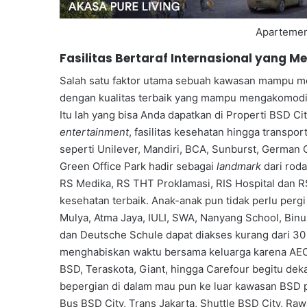
Aparteme
Fasilitas Bertaraf Internasional yang 
Salah satu faktor utama sebuah kawasan mampu men
dengan kualitas terbaik yang mampu mengakomodir
Itu lah yang bisa Anda dapatkan di Properti BSD Ci
entertainment
, fasilitas kesehatan hingga transpor
seperti Unilever, Mandiri, BCA, Sunburst, German
Green Office Park hadir sebagai
landmark
dari rod
RS Medika, RS THT Proklamasi, RIS Hospital dan RS 
kesehatan terbaik. Anak-anak pun tidak perlu perg
Mulya, Atma Jaya, IULI, SWA, Nanyang School, Binus
dan Deutsche Schule dapat diakses kurang dari 30 
menghabiskan waktu bersama keluarga karena AEON
BSD, Teraskota, Giant, hingga Carefour begitu deka
bepergian di dalam mau pun ke luar kawasan BSD p
Bus BSD City, Trans Jakarta, Shuttle BSD City, Rawa