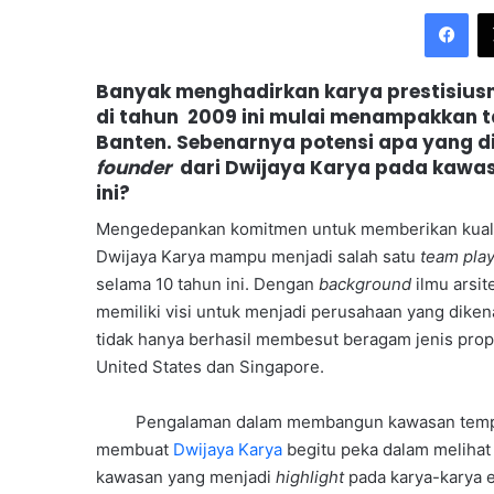
Fac
Banyak menghadirkan karya prestisiusn
di tahun 2009 ini mulai menampakkan ta
Banten. Sebenarnya potensi apa yang dil
founder
dari Dwijaya Karya pada kawa
ini?
Mengedepankan komitmen untuk memberikan kualitas
Dwijaya Karya mampu menjadi salah satu
team pla
selama 10 tahun ini. Dengan
background
ilmu arsit
memiliki visi untuk menjadi perusahaan yang dikenal
tidak hanya berhasil membesut beragam jenis prop
United States dan Singapore.
Pengalaman dalam membangun kawasan tempat ti
membuat
Dwijaya Karya
begitu peka dalam melihat 
kawasan yang menjadi
highlight
pada karya-karya e