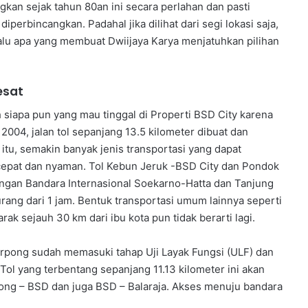
kan sejak tahun 80an ini secara perlahan dan pasti
diperbincangkan. Padahal jika dilihat dari segi lokasi saja,
 Lalu apa yang membuat Dwiijaya Karya menjatuhkan pilihan
esat
iapa pun yang mau tinggal di Properti BSD City karena
2004, jalan tol sepanjang 13.5 kilometer dibuat dan
tu, semakin banyak jenis transportasi yang dapat
epat dan nyaman. Tol Kebun Jeruk -BSD City dan Pondok
an Bandara Internasional Soekarno-Hatta dan Tanjung
ang dari 1 jam. Bentuk transportasi umum lainnya seperti
ak sejauh 30 km dari ibu kota pun tidak berarti lagi.
pong sudah memasuki tahap Uji Layak Fungsi (ULF) dan
 Tol yang terbentang sepanjang 11.13 kilometer ini akan
ong – BSD dan juga BSD – Balaraja. Akses menuju bandara