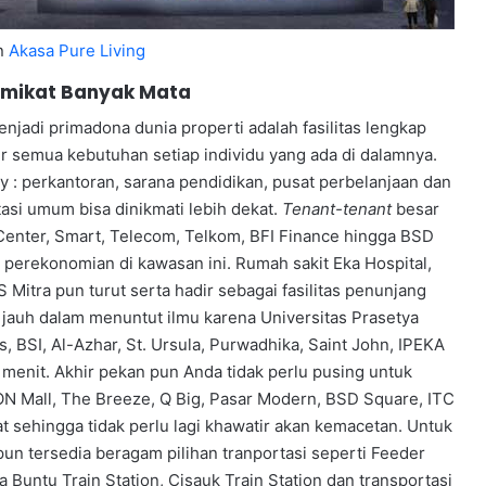
n
Akasa Pure Living
Memikat Banyak Mata
jadi primadona dunia properti adalah fasilitas lengkap
 semua kebutuhan setiap individu yang ada di dalamnya.
ty : perkantoran, sarana pendidikan, pusat perbelanjaan dan
tasi umum bisa dinikmati lebih dekat.
Tenant-tenant
besar
 Center, Smart, Telecom, Telkom, BFI Finance hingga BSD
a perekonomian di kawasan ini. Rumah sakit Eka Hospital,
Mitra pun turut serta hadir sebagai fasilitas penunjang
i jauh dalam menuntut ilmu karena Universitas Prasetya
, BSI, Al-Azhar, St. Ursula, Purwadhika, Saint John, IPEKA
menit. Akhir pekan pun Anda tidak perlu pusing untuk
 Mall, The Breeze, Q Big, Pasar Modern, BSD Square, ITC
t sehingga tidak perlu lagi khawatir akan kemacetan. Untuk
un tersedia beragam pilihan tranportasi seperti Feeder
 Buntu Train Station, Cisauk Train Station dan transportasi