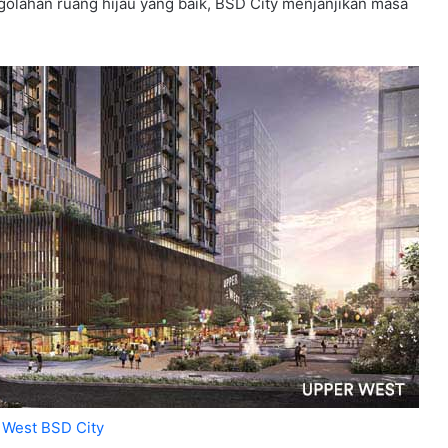
ngolahan ruang hijau yang baik, BSD City menjanjikan masa
 West BSD City