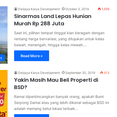
Dwijaya Karya Development
October 3, 2019
1,355
Sinarmas Land Lepas Hunian
Murah Rp 288 Juta
Saat ini, pilihan tempat tinggal kian beragam dengan
rentang harga bervariasi, yang ditujukan untuk kelas
bawah, menengah, hingga kelas mewah.…
Read More »
s
Dwijaya Karya Development
September 30, 2019
913
Yakin Masih Mau Beli Properti di
BSD?
Ramai diperbincangkan banyak orang, apakah Bumi
Serpong Damai atau yang lebih dikenal sebagai BSD ini
adalah memang betul lokasi terbaik…