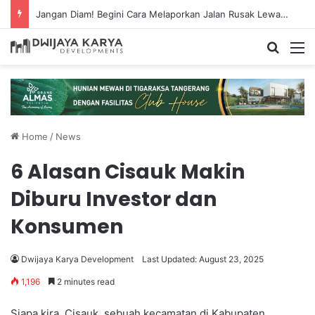
Jangan Diam! Begini Cara Melaporkan Jalan Rusak Lewat Aplikasi Ponsel
Search
M
Home
/
News
6 Alasan Cisauk Makin
Diburu Investor dan
Konsumen
Dwijaya Karya Development
Last Updated: August 23, 2025
1,196
2 minutes read
Siapa kira, Cisauk, sebuah kecamatan di Kabupaten