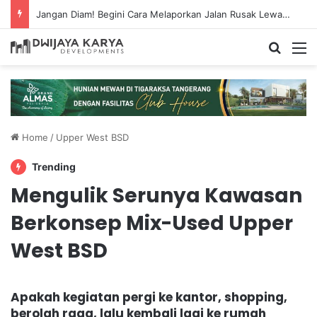
Jangan Diam! Begini Cara Melaporkan Jalan Rusak Lewat Aplikasi Ponsel
Search
M
Home
/
Upper West BSD
Trending
Mengulik Serunya Kawasan
Berkonsep Mix-Used Upper
West BSD
Apakah kegiatan pergi ke kantor, shopping,
berolah raga, lalu kembali lagi ke rumah