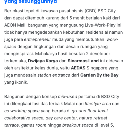
yang sesungguhnya
Berlokasi tepat di kawasan pusat bisnis (CBD) BSD City,
dan dapat ditempuh kurang dari 5 menit berjalan kaki dari
AEON Mall, bangunan yang mengusung Live-Work-Play ini
tidak hanya mengedepankan kebutuhan residensial namun
juga para
entrepreneur
muda yang membutuhkan
work-
space
dengan lingkungan dan desain ruangan yang
menginspirasi. Mahakarya hasil besutan 2 developer
terkemuka,
Dwijaya Karya
dan
Sinarmas Land
ini didesain
oleh arsitektur kelas dunia, yaitu
AEDAS
Singapore yang
juga mendesain
station entrance
dari
Garden By the Bay
yang ikonik.
Bangunan dengan konsep
mix-used
pertama di BSD City
ini dilengkapi fasilitas terbaik Mulai dari
lifestyle area
dan
co working space
yang berada di
ground floor level,
collaborative space, day care center, nature retreat
terrace, games room
hingga
breakout space
di level 5,