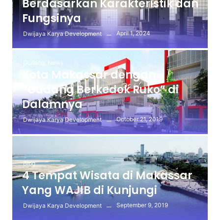
Berdasarkan Karakteristik dan
Fungsinya
April 1, 2024
Dwijaya Karya Development
Gudang
,
News
Kota Makassar dengan
“Gudang Berkedok Ruko” di
Dalamnya
October 21, 2019
Dwijaya Karya Development
Blog
4 Tempat Wisata di Makassar
Yang WAJIB di Kunjungi
September 9, 2019
Dwijaya Karya Development